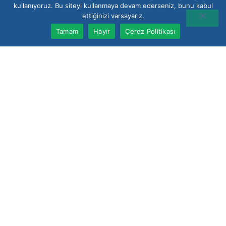
kullanıyoruz. Bu siteyi kullanmaya devam ederseniz, bunu kabul
ettiğinizi varsayarız.
Tamam
Hayır
Çerez Politikası
SAYFALAR
Anasayfa
Projelerimiz
Hakkımızda
Yayınlarımız
Haberler
Bize Ulaşın
Hizmetlerimiz
Kariyer